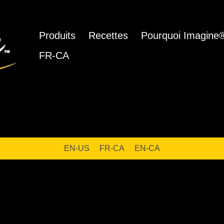
Produits
Recettes
Pourquoi Imagine
FR-CA
é à la coriandre
EN-US
FR-CA
EN-CA