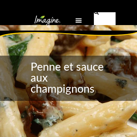
Pourquoi Imagine® ?
FR-CA
Penne et sauce
aux
champignons