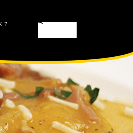
® ?
Search