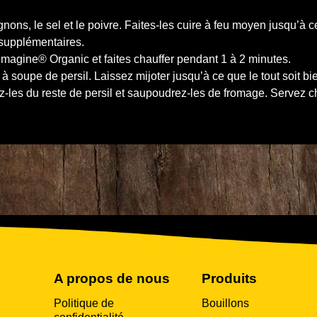
nons, le sel et le poivre. Faites-les cuire à feu moyen jusqu’à ce
s supplémentaires.
agine® Organic et faites chauffer pendant 1 à 2 minutes.
es à soupe de persil. Laissez mijoter jusqu’à ce que le tout soit b
ez-les du reste de persil et saupoudrez-les de fromage. Servez 
A propos de nous
Produits
Politique de
Bouillons